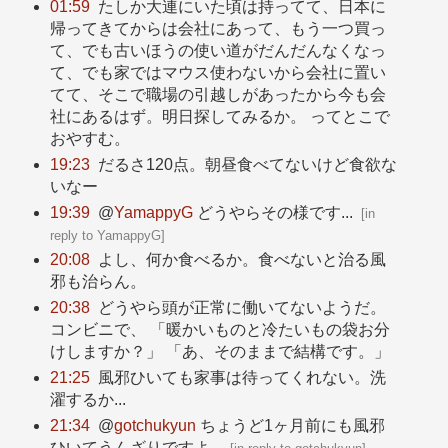
01:59
たしか大連にいた頃は持ってて、日本に
帰ってきてからは会社にあって、もう一つ買っ
て、でも古いほうの使い道がだんだんなくなっ
て、でも家ではマウス使わないから会社に置い
てて、そこで職場の引越しがあったから今も会
社にあるはず。明日探してみるか。 ってとこで
おやすむ。
19:23
だるさ120点。朝昼食べてないけど食欲な
いなー
19:39
@
YamappyG
どうやらその様です...
[
in
reply to YamappyG
]
20:08
よし、何か食べるか。食べないと治る風
邪も治らん。
20:38
どうやら頭が正常に働いてないようだ。
コンビニで、 「暖かいものと冷たいもの袋お分
けしますか？」 「あ、そのままで結構です。」
21:25
風邪ひいても家事は待ってくれない。洗
濯するか...
21:34
@
gotchukyun
ちょうど1ヶ月前にも風邪
ひいてうんざりですよ...