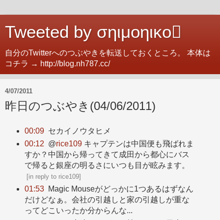
Tweeted by σηιμοηικο
自分のTwitterへのつぶやきを転送しておくところ。 本体は
コチラ → http://blog.nh787.cc/
4/07/2011
昨日のつぶやき(04/06/2011)
00:09
セカイノウタヒメ
00:12
@
rice109
キャプテンは中国便も飛ばれま
すか？中国から帰ってきて成田から都心にバス
で帰ると銀座の明るさにいつも目が眩みます。
[
in reply to rice109
]
01:53
Magic Mouseがどっかに1つあるはずなん
だけどなぁ。会社の引越しと家の引越しが重な
ってどこいったか分からんな...