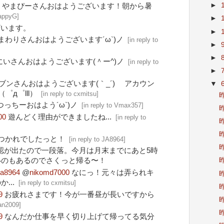
►
G
やまぴーさんおはようございます！朝から暑
mappyG
]
►
ざいます。
►
まわりさんおはようございます´ω`)ノ
[
in reply to
►
►
いさんおはようございます(＾ー^)ノ
[
in reply to
►
ブンさんおはようございます(｀_´)ゞ アカウン
▼
゜д゜lll）
[
in reply to cxmitsu
]
昨
つっちーおはよう´ω`)ノ
[
in reply to Vmax357
]
昨
00
遊んどく理由ができましたね...
[
in reply to
昨
昨
つかれでしたっと！
[
in reply to JA8964
]
昨
認が出たので一段落。今月は月末までにあと5時
昨
いのもあるのでさくっと帰る〜！
ja8964
@
nikomd7000
なにっ！元々は弄られキ
昨
...
[
in reply to cxmitsu
]
昨
9
お疲れさまです！今が一番昼が長いですから
昨
man2009
]
昨
9
なんだか仕事を早く切り上げて帰ってる気分