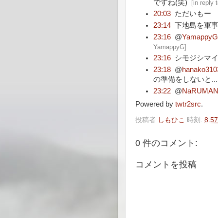
ですね(笑)
[
in reply
20:03
ただいもー
23:14
下地島を軍
23:16
@
Yamappy
YamappyG
]
23:16
シモジシマ
23:18
@
hanako310
の準備をしないと...
23:22
@
NaRUMA
Powered by
twtr2src
.
投稿者
しもひこ
時刻:
8:57
0 件のコメント:
コメントを投稿