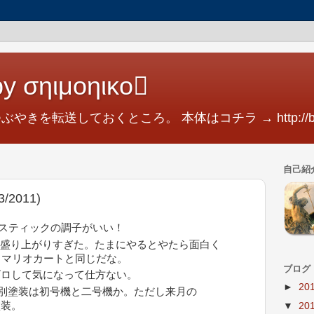
y σηιμοηικο
つぶやきを転送しておくところ。 本体はコチラ → http://blog.
自己紹
2011)
ョイスティックの調子がいい！
X盛り上がりすぎた。たまにやるとやたら面白く
。マリオカートと同じだな。
ブログ
ゴロして気になって仕方ない。
►
20
7特別塗装は初号機と二号機か。ただし来月の
塗装。
▼
20