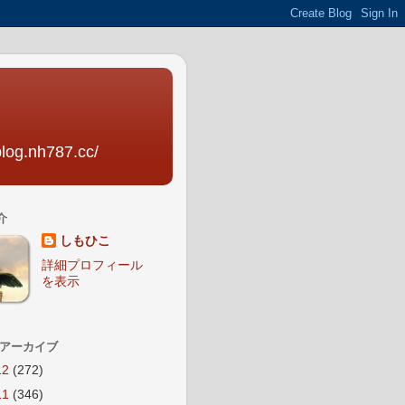
nh787.cc/
介
しもひこ
詳細プロフィール
を表示
 アーカイブ
12
(272)
11
(346)