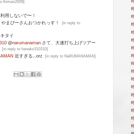
昨
 to Airman2009
]
昨
事利用しないで〜！
昨
G
やまぴーさんおつかれっす！
[
in reply to
昨
昨
イキタイ
昨
310
@
narumanaman
さて、大連打ち上げツアー
昨
[
in reply to hanako310310
]
NAMAN
近すぎる...orz
昨
[
in reply to NaRUMANAMAN
]
昨
昨
昨
昨
昨
昨
昨
昨
昨
昨