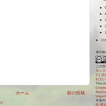
►
►
►
►
►
►
20
著作権
この作
モンズ 
2.1
れてい
This w
Creati
NonCom
ホーム
前の投稿
Unport
本著作
)
性-禁止