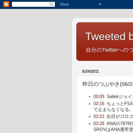
Tweeted b
自分のTwitterへの
6/24/2011
昨日のつぶやき(06/23/
00:09
Saitekジ
02:16
ちょっとFS
て止まらなくなる
02:23
右目がゴロ
02:28
ANAの78
SROVはANA通常