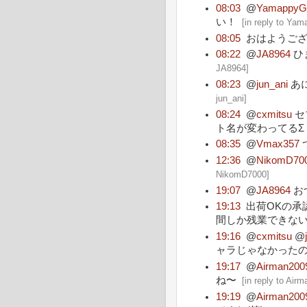
08:03
@
Yamappy
い！
[
in reply to Ya
08:05
おはようご
08:22
@
JA8964
ひ
JA8964
]
08:23
@
jun_ani
あに
jun_ani
]
08:24
@
cxmitsu
セ
ト名が変わってるΣ（
08:35
@
Vmax357
12:36
@
NikomD70
NikomD7000
]
19:07
@
JA8964
お
19:13
出荷OKの承
間しか残業できな
19:16
@
cxmitsu
@
ャラじゃなかったのか
19:17
@
Airman200
ね〜
[
in reply to Air
19:19
@
Airman200