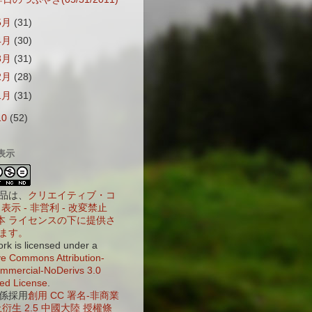
5月
(31)
4月
(30)
3月
(31)
2月
(28)
1月
(31)
10
(52)
表示
品は、
クリエイティブ・コ
表示 - 非営利 - 改変禁止
 日本 ライセンスの下に提供さ
ます。
ork is licensed under a
ve Commons Attribution-
mercial-NoDerivs 3.0
ed License
.
係採用
創用 CC 署名-非商業
衍生 2.5 中國大陸 授權條