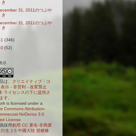
き
ecember 31, 2011のつぶや
き
ecember 31, 2011のつぶや
き
11
(346)
10
(52)
表示
品は、
クリエイティブ・コ
表示 - 非営利 - 改変禁止
 日本 ライセンスの下に提供さ
ます。
ork is licensed under a
ve Commons Attribution-
mercial-NoDerivs 3.0
ed License
.
係採用
創用 CC 署名-非商業
衍生 2.5 中國大陸 授權條