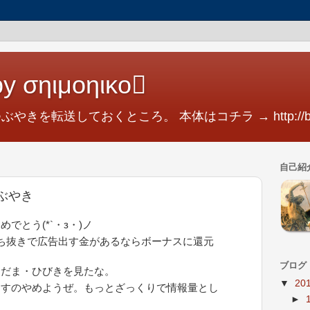
y σηιμοηικο
つぶやきを転送しておくところ。 本体はコチラ → http://blog.
自己紹
のつぶやき
でとう(*`・з・)ノ
ち抜きで広告出す金があるならボーナスに還元
ブログ
こだま・ひびきを見たな。
▼
20
出すのやめようぜ。もっとざっくりで情報量とし
►