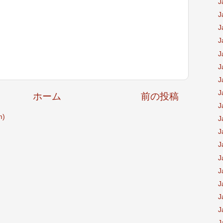
J
J
J
J
J
J
J
J
ホーム
前の投稿
J
)
J
J
J
J
J
J
J
J
J