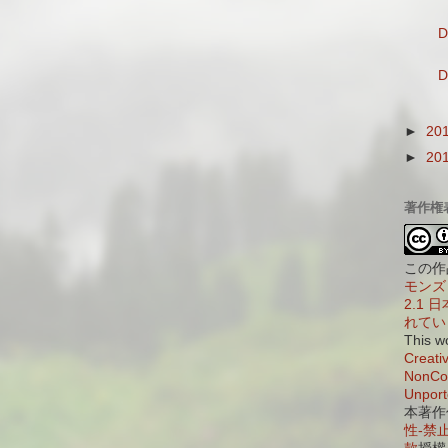
D
D
►
20
►
20
著作権
この作
モンズ 
2.1
れてい
This w
Creati
NonCom
Unport
本著作
性-禁止