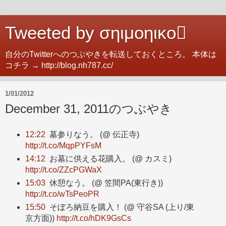
Tweeted by σηιμοηικο
自分のTwitterへのつぶやきを転送しておくところ。 本体は
コチラ → http://blog.nh787.cc/
1/01/2012
December 31, 2011のつぶやき
12:22
墓参りなう。 (@ 伝正寺)
http://t.co/MqpPYFsM
14:12
お墓に供える花購入。 (@ カスミ)
http://t.co/ZZcPGWaX
15:03
休憩なう。 (@ 笠間PA(東行き))
http://t.co/wTsPeoPR
15:50
そぼろ納豆を購入！ (@ 守谷SA (上り/東
京方面))
http://t.co/hDK9GsCs