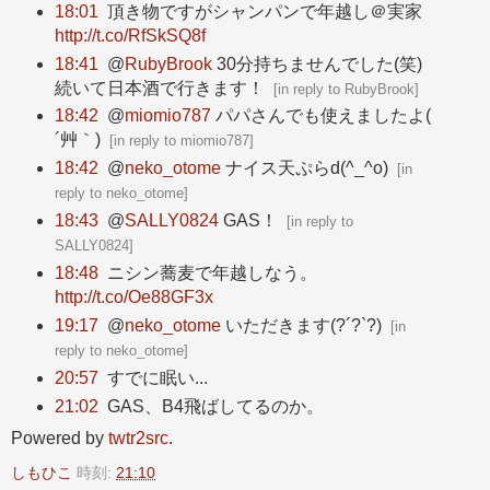
18:01
頂き物ですがシャンパンで年越し＠実家
http://t.co/RfSkSQ8f
18:41
@
RubyBrook
30分持ちませんでした(笑)
続いて日本酒で行きます！
[
in reply to RubyBrook
]
18:42
@
miomio787
パパさんでも使えましたよ(
´艸｀)
[
in reply to miomio787
]
18:42
@
neko_otome
ナイス天ぷらd(^_^o)
[
in
reply to neko_otome
]
18:43
@
SALLY0824
GAS！
[
in reply to
SALLY0824
]
18:48
ニシン蕎麦で年越しなう。
http://t.co/Oe88GF3x
19:17
@
neko_otome
いただきます(?´?`?)
[
in
reply to neko_otome
]
20:57
すでに眠い...
21:02
GAS、B4飛ばしてるのか。
Powered by
twtr2src
.
しもひこ
時刻:
21:10