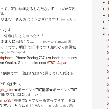
►
って、家に結構あるもんだな。iPhoneのACア
►
ブル。
►
G
やまぴーさんおはようございます！
[
in reply to
►
►
ざいます。
▼
な。梅雨は明けちゃったの？
J
G
あまりにも眠くて...。
[
in reply to YamappyG
]
J
G
そうです、明日は1日中です！頼むから南風城
 reply to YamappyG
]
J
irplanes
: Photo: Boeing 787 just landed at sunny
J
t near Osaka. Gate checks next
#787inJapan
J
J
07
病気です。僕はB7はB7に見えました(笑)
[
in
J
KYPIXは重い。
J
ght_info
: ★ボーイング787情報★ボーイング787
J
東京羽田空港に着陸しました！
J
vmax357
香港でSIMフリー版買ってきて、ドコ
J
いですね。月々1万円くらい。
[
in reply to rice109
]