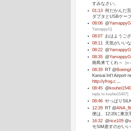
すみなさい。
01:13
何だかんだ言
ダプタとUSBケー
08:06
@
Yamappy
YamappyG
]
08:07
おはようご
08:11
天気がいい
08:22
@
Yamappy
08:35
@
Yamappy
南島来てくれ～
[
in
08:39
RT @
BoeingA
Kansai Int'l Airpor
http://yfrog.c
...
08:45
@
kouhei154
reply to kouhei15407
]
08:46
やっぱりSIL
12:39
RT @
ANA_fli
便は、12:20に
16:32
@
rice109
@
モSIM差すのがい