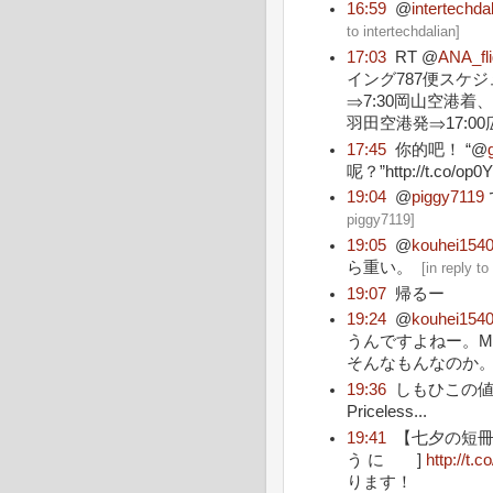
16:59
@
intertechda
to intertechdalian
]
17:03
RT @
ANA_fli
イング787便スケジ
⇒7:30岡山空港着、
羽田空港発⇒17:00広
17:45
你的吧！ “@
呢？”http://t.co/op0
19:04
@
piggy7119
piggy7119
]
19:05
@
kouhei154
ら重い。
[
in reply t
19:07
帰るー
19:24
@
kouhei154
うんですよねー。M
そんなもんなのか
19:36
しもひこの値
Priceless...
19:41
【七夕の短冊】
う に ]
http://t.
ります！