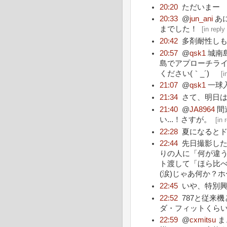
20:20
ただいまー
20:33
@
jun_ani
あ
までした！
[
in reply
20:42
多剤耐性し
20:57
@
qsk1
城南
島でアプローチライ
ください(｀_´)ゞ
[
i
21:07
@
qsk1
一球
21:34
さて、明日
21:40
@
JA8964
間
い...！さすが。
[
in 
22:28
夏になると
22:44
先日撮影した
りの人に「何が違う
ト渡して「ほら比
(涙)じゃあ何か？
22:45
いや、特別興
22:52
787と従来
ダ・フィットくら
22:59
@
cxmitsu
ま