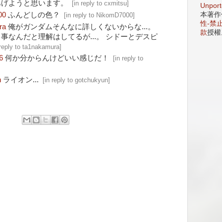
あげようと思います。
[
in reply to cxmitsu
]
Unport
本著作
00
ふんどしの色？
[
in reply to NikomD7000
]
性-禁止
ra
俺がガンダムそんなに詳しくないからな...。
款
授權
事なんだと理解はしてるが...。 シドーとデスピ
 reply to ta1nakamura
]
6
何か分からんけどいい感じだ！
[
in reply to
n
ライオン...
[
in reply to gotchukyun
]