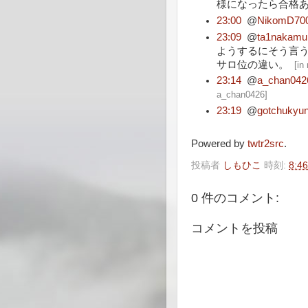
様になったら合格
23:00
@
NikomD70
23:09
@
ta1nakamu
ようするにそう言う
サロ位の違い。
[
in
23:14
@
a_chan042
a_chan0426
]
23:19
@
gotchukyu
Powered by
twtr2src
.
投稿者
しもひこ
時刻:
8:46
0 件のコメント:
コメントを投稿