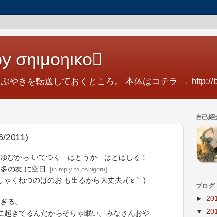
y σηιμοηικο
つぶやきを転送しておくところ。 本体はコチラ → http://blog.
自己紹
2011)
ゆびから いてつく はどうが ほとばしる！
多の友 に空目
[
in reply to ashigeru
]
しゃくねつのほのお も出るから大丈夫♪(´ε｀ )
ブログ
►
20
すぎる。
▼
20
に起きてるんだからそりゃ眠い。みなさんおや