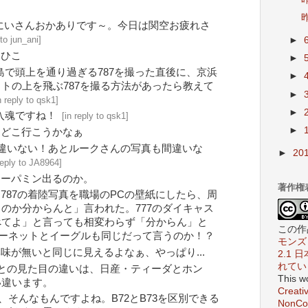
昨
にいさんおかありです～。今日は関空お疲れさ
 to jun_ani
]
►
もひこ
►
島で頭上を通り過ぎる787を撮った直後に、京浜
►
トの上を飛ぶ787を撮る方法があったら教えて
►
n reply to qsk1
]
►
入魂ですね！
[
in reply to qsk1
]
►
はどこ行こうかなぁ
違いない！あとルークさんの写真も間違いな
►
20
reply to JA8964
]
ドーパミン出るのか。
著作権
787の着陸写真を職場のPCの壁紙にしたら、周
のか分からんと」言われた。777のダイキャス
べてよ」と言っても相変わらず「分からん」と
この作
ホーネットとイーグルも同じだって言うのか！？
モンズ 
味が無いと同じに見えるよなぁ、やっぱり...
2.1
れてい
機との見た目の違いは、日産・ティーダとホン
This w
い違います。
Creati
、そんなもんですよね。B72とB73を区別できる
NonCom