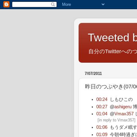
Tweeted b
自分のTwitterへの
7/07/2011
昨日のつぶやき(07/06/
00:24
しもひこの 
00:27
@
ashigeru
博
01:04
@
Vmax357
[
in reply to Vmax357
]
01:06
もうダメ眠
01:09
今朝4時過ぎ