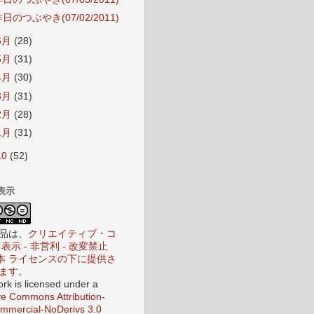
日のつぶやき(07/02/2011)
6月
(28)
5月
(31)
4月
(30)
3月
(31)
2月
(28)
1月
(31)
10
(52)
表示
品は、
クリエイティブ・コ
表示 - 非営利 - 改変禁止
 日本 ライセンスの下に提供さ
ます。
ork is licensed under a
ve Commons Attribution-
mercial-NoDerivs 3.0