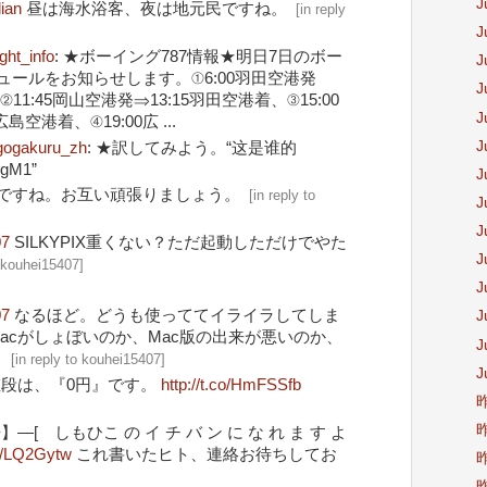
J
lian
昼は海水浴客、夜は地元民ですね。
[
in reply
J
ght_info
: ★ボーイング787情報★明日7日のボー
J
ュールをお知らせします。①6:00羽田空港発
J
②11:45岡山空港発⇒13:15羽田空港着、③15:00
J
島空港着、④19:00広 ...
J
gogakuru_zh
: ★訳してみよう。“这是谁的
YgM1”
J
ですね。お互い頑張りましょう。
[
in reply to
J
J
07
SILKYPIX重くない？ただ起動しただけでやた
J
o kouhei15407
]
J
07
なるほど。どうも使っててイライラしてしま
J
acがしょぼいのか、Mac版の出来が悪いのか、
J
。
[
in reply to kouhei15407
]
J
段は、『0円』です。
http://t.co/HmFSSfb
昨
昨
―[ しもひこ の イ チ バ ン に な れ ま す よ
co/LQ2Gytw
これ書いたヒト、連絡お待ちしてお
昨
昨