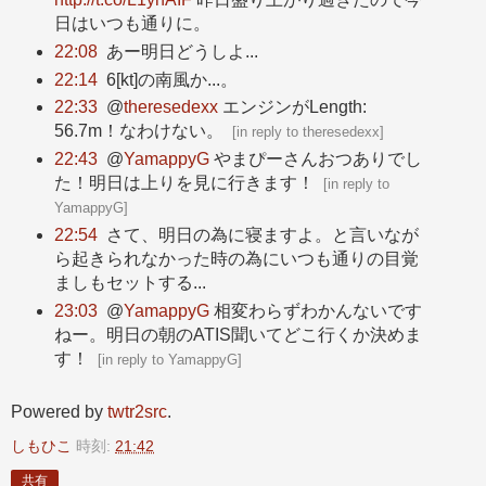
日はいつも通りに。
22:08
あー明日どうしよ...
22:14
6[kt]の南風か...。
22:33
@
theresedexx
エンジンがLength:
56.7m！なわけない。
[
in reply to theresedexx
]
22:43
@
YamappyG
やまぴーさんおつありでし
た！明日は上りを見に行きます！
[
in reply to
YamappyG
]
22:54
さて、明日の為に寝ますよ。と言いなが
ら起きられなかった時の為にいつも通りの目覚
ましもセットする...
23:03
@
YamappyG
相変わらずわかんないです
ねー。明日の朝のATIS聞いてどこ行くか決めま
す！
[
in reply to YamappyG
]
Powered by
twtr2src
.
しもひこ
時刻:
21:42
共有