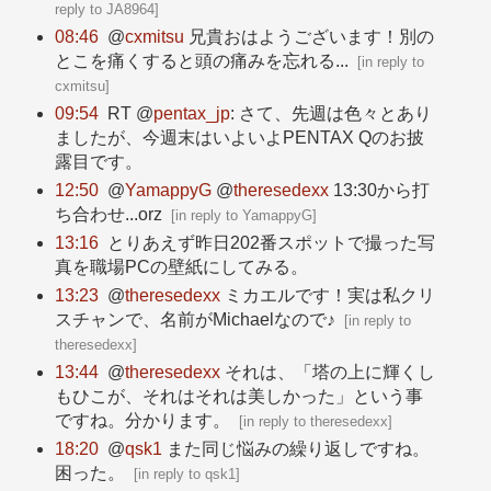
reply to JA8964
]
08:46
@
cxmitsu
兄貴おはようございます！別の
とこを痛くすると頭の痛みを忘れる...
[
in reply to
cxmitsu
]
09:54
RT @
pentax_jp
: さて、先週は色々とあり
ましたが、今週末はいよいよPENTAX Qのお披
露目です。
12:50
@
YamappyG
@
theresedexx
13:30から打
ち合わせ...orz
[
in reply to YamappyG
]
13:16
とりあえず昨日202番スポットで撮った写
真を職場PCの壁紙にしてみる。
13:23
@
theresedexx
ミカエルです！実は私クリ
スチャンで、名前がMichaelなので♪
[
in reply to
theresedexx
]
13:44
@
theresedexx
それは、「塔の上に輝くし
もひこが、それはそれは美しかった」という事
ですね。分かります。
[
in reply to theresedexx
]
18:20
@
qsk1
また同じ悩みの繰り返しですね。
困った。
[
in reply to qsk1
]