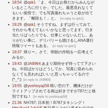
18:54
@
qsk1
「ま、今日はお祭だからみんなが
いるところに行くか」でした。最悪見れなくて
もいい覚悟で。でも写真撮れちゃうと欲が出て
きます。「離陸も！」と。
[
in reply to qsk1
]
19:29
@
qsk1
そうですね。まずは行ってみて、
それから考えてもいいかなと思ってます。行き
当たりばったりでも、仕事じゃないんだし。あ
りがたい事に、デリバリーも聴けるしANA運行
情報ツイートもある。
[
in reply to qsk1
]
19:37
帰りー。さて、明朝の作戦を一応考えて
みるか。
19:43
@
JA8964
あまり期待せず待ってて下さい
ね。今回ばかりはどうしてか、写真に収められ
なくても見れればいいと思っちゃってるので
(^_^;)
[
in reply to JA8964
]
19:55
@
yoshioyaji58
暗い空の下、機体だけが
ライトアップされてる画は好きですが787だと格
別ですね！
[
in reply to yoshioyaji58
]
21:36
NH787: 日本初！B787タキシング！
http://t.co/L1yhAIF
昨日盛り上がり過ぎたので今