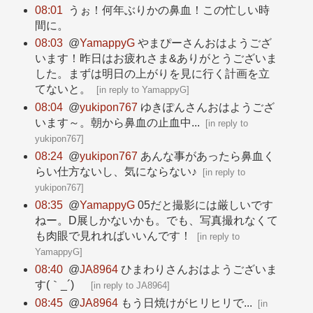
08:01
うぉ！何年ぶりかの鼻血！この忙しい時
間に。
08:03
@
YamappyG
やまぴーさんおはようござ
います！昨日はお疲れさま&ありがとうございま
した。まずは明日の上がりを見に行く計画を立
てないと。
[
in reply to YamappyG
]
08:04
@
yukipon767
ゆきぽんさんおはようござ
います～。朝から鼻血の止血中...
[
in reply to
yukipon767
]
08:24
@
yukipon767
あんな事があったら鼻血く
らい仕方ないし、気にならない♪
[
in reply to
yukipon767
]
08:35
@
YamappyG
05だと撮影には厳しいです
ねー。D展しかないかも。でも、写真撮れなくて
も肉眼で見れればいいんです！
[
in reply to
YamappyG
]
08:40
@
JA8964
ひまわりさんおはようございま
す(｀_´)ゞ
[
in reply to JA8964
]
08:45
@
JA8964
もう日焼けがヒリヒリで...
[
in