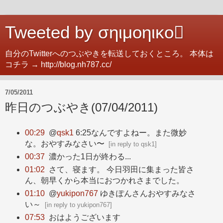
Tweeted by σηιμοηικο
自分のTwitterへのつぶやきを転送しておくところ。 本体は
コチラ → http://blog.nh787.cc/
7/05/2011
昨日のつぶやき(07/04/2011)
00:29
@
qsk1
6:25なんですよねー。また微妙
な。おやすみなさい〜
[
in reply to qsk1
]
00:37
濃かった1日が終わる...
01:02
さて、寝ます。 今日羽田に集まった皆さ
ん、朝早くから本当におつかれさまでした。
01:10
@
yukipon767
ゆきぽんさんおやすみなさ
い～
[
in reply to yukipon767
]
07:53
おはようございます