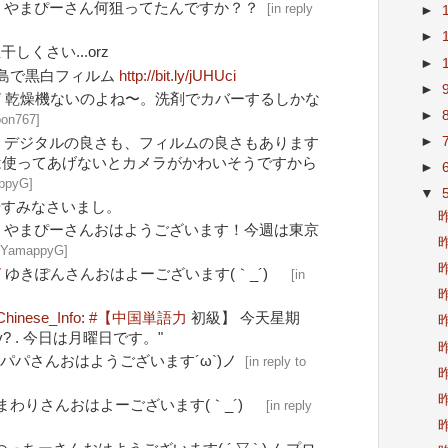
G
やまぴーさん何狙ってたんですか？？
[
in reply
►
►
しくさい...orz
►
城南島で黒白フィルム
http://bit.ly/jUHUci
►
7
乾燥機ないのよね〜。洗剤でカバーするしかな
►
ipon767
]
►
G
デジタルの良さも、フィルムの良さもあります
は使ってあげないとカメラがかわいそうですから
►
appyG
]
▼
やすみなさいまし。
昨
G
やまぴーさんおはようございます！今週は東京
昨
to YamappyG
]
昨
7
ゆきぽんさんおはよーございます(｀_´)ゞ
[
in
昨
Chinese_Info
:
#【中国単語力
初級】 今天星期
昨
gq?y? . 今日は月曜日です。"
昨
パパさんおはようございます´ω`)ノ
[
in reply to
昨
昨
まわりさんおはよーございます(｀_´)ゞ
[
in reply
昨