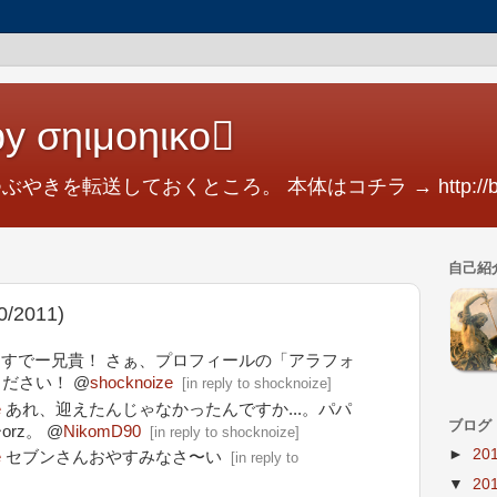
y σηιμοηικο
つぶやきを転送しておくところ。 本体はコチラ → http://blog.
自己紹
2011)
すでー兄貴！ さぁ、プロフィールの「アラフォ
ださい！ @
shocknoize
[
in reply to shocknoize
]
e
あれ、迎えたんじゃなかったんですか...。パパ
ブログ
rz。 @
NikomD90
[
in reply to shocknoize
]
►
20
e
セブンさんおやすみなさ〜い
[
in reply to
▼
20