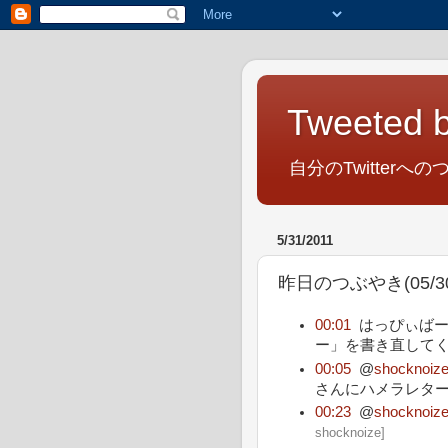
Tweeted b
自分のTwitterへの
5/31/2011
昨日のつぶやき(05/30/
00:01
はっぴぃばー
ー」を書き直してく
00:05
@
shocknoiz
さんにハメラレターo
00:23
@
shocknoiz
shocknoize
]