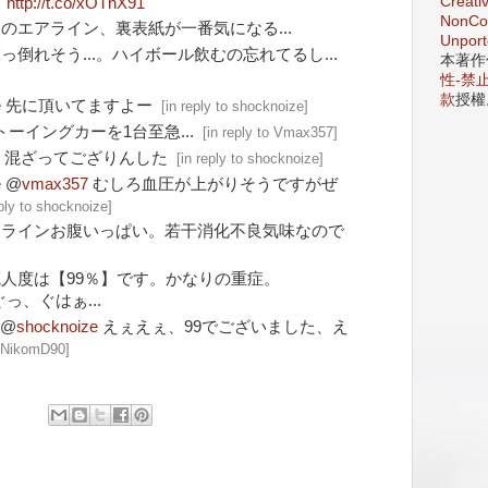
Creati
。
http://t.co/xOTnX91
NonCom
のエアライン、裏表紙が一番気になる...
Unport
っ倒れそう...。ハイボール飲むの忘れてるし...
本著作
性-禁止
け
款
授權
e
先に頂いてますよー
[
in reply to shocknoize
]
トーイングカーを1台至急...
[
in reply to Vmax357
]
e
混ざってござりんした
[
in reply to shocknoize
]
e
@
vmax357
むしろ血圧が上がりそうですがぜ
eply to shocknoize
]
アラインお腹いっぱい。若干消化不良気味なので
人度は【99％】です。かなりの重症。
っ、ぐはぁ...
@
shocknoize
えぇえぇ、99でございました、え
o NikomD90
]