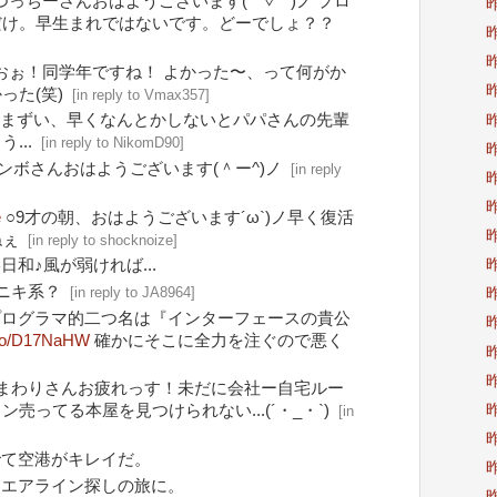
つっちーさんおはようございます( ´ ▽ ` )ノ プロ
昨
だけ。早生まれではないです。どーでしょ？？
昨
昨
おぉ！同学年ですね！ よかった〜、って何がか
昨
った(笑)
[
in reply to Vmax357
]
まずい、早くなんとかしないとパパさんの先輩
昨
...
[
in reply to NikomD90
]
昨
ンボさんおはようございます(＾ー^)ノ
[
in reply
昨
昨
e
○9才の朝、おはようございます´ω`)ノ早く復活
昨
ねぇ
[
in reply to shocknoize
]
昨
日和♪風が弱ければ...
ニキ系？
[
in reply to JA8964
]
昨
プログラマ的二つ名は『インターフェースの貴公
昨
t.co/D17NaHW
確かにそこに全力を注ぐので悪く
昨
昨
まわりさんお疲れっす！未だに会社ー自宅ルー
昨
売ってる本屋を見つけられない...(´・_・`)
[
in
昨
でて空港がキレイだ。
昨
刊エアライン探しの旅に。
昨