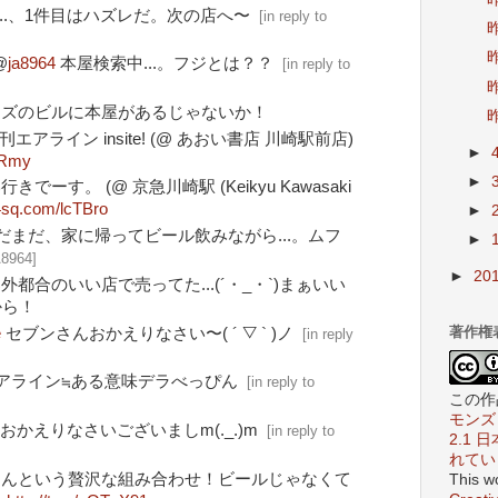
...、1件目はハズレだ。次の店へ〜
[
in reply to
昨
昨
@
ja8964
本屋検索中...。フジとは？？
[
in reply to
昨
ンズのビルに本屋があるじゃないか！
昨
月刊エアライン insite! (@ あおい書店 川崎駅前店)
►
NRmy
►
でーす。 (@ 京急川崎駅 (Keikyu Kawasaki
/4sq.com/lcTBro
►
だまだ、家に帰ってビール飲みながら...。ムフ
►
A8964
]
►
20
都合のいい店で売ってた...(´・_・`)まぁいい
から！
著作権
e
セブンさんおかえりなさい〜( ´ ▽ ` )ノ
[
in reply
アライン≒ある意味デラべっぴん
[
in reply to
この作
モンズ 
おかえりなさいございましm(._.)m
[
in reply to
2.1
れてい
なんという贅沢な組み合わせ！ビールじゃなくて
This w