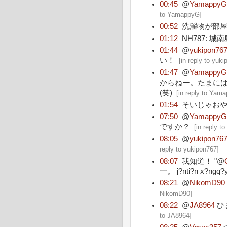
00:45
@
Yamappy
to YamappyG
]
00:52
洗濯物が部屋干
01:12
NH787: 
01:44
@
yukipon76
い！
[
in reply to yuk
01:47
@
Yamappy
からねー。たまに
(笑)
[
in reply to Yam
01:54
そいじゃお
07:50
@
Yamappy
ですか？
[
in reply 
08:05
@
yukipon76
reply to yukipon767
]
08:07
我知道！ "@
一。 j?nti?n x?n
08:21
@
NikomD90
NikomD90
]
08:22
@
JA8964
ひ
to JA8964
]