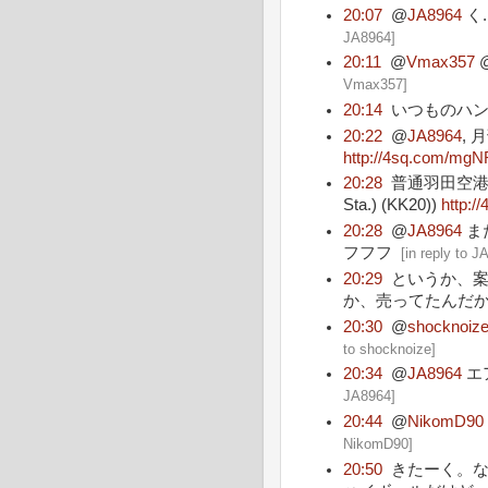
20:07
@
JA8964
く
JA8964
]
20:11
@
Vmax357
Vmax357
]
20:14
いつものハ
20:22
@
JA8964
, 
http://4sq.com/mg
20:28
普通羽田空港行き
Sta.) (KK20))
http:/
20:28
@
JA8964
ま
フフフ
[
in reply to J
20:29
というか、案外
か、売ってたんだ
20:30
@
shocknoiz
to shocknoize
]
20:34
@
JA8964
エ
JA8964
]
20:44
@
NikomD90
NikomD90
]
20:50
きたーく。