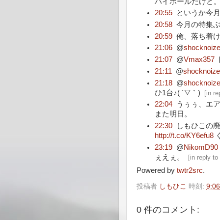
ハイボールだけど
20:55
というか今月
20:58
今月の特集ぶ
20:59
俺、落ち着
21:06
@
shocknoiz
21:07
@
Vmax357
21:11
@
shocknoiz
21:18
@
shocknoiz
ひ1台♪( ´▽｀)
[
in r
22:04
うぅぅ、エ
また明日。
22:30
しもひこの廃
http://t.co/KY6efu8
ぐ
23:19
@
NikomD90
ぇえぇ。
[
in reply t
Powered by
twtr2src
.
投稿者
しもひこ
時刻:
9:06
0 件のコメント: