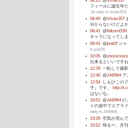
08:25
@
Vmax357
フィールに誕生年
[
in reply to Vmax357
]
08:40
@
Vmax357
分からないけどよか
08:41
@
NikomD90
キャラになってしまう
08:43
@
prat2f
ジャ
to prat2f
]
10:05
@
shocknoiz
出来るといいです
12:39
一転して撮影
12:40
@
JA8964
ア
12:54
しもひこの
子』です。
http://
はないな。
18:52
@
JA8964
ひ
トの途中でエアライン
reply to JA8964
]
19:39
空気が澄ん
19:52
帰るー。月