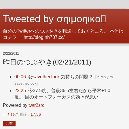
Tweeted by σηιμοηικο
自分のTwitterへのつぶやきを転送しておくところ。 本体は
コチラ → http://blog.nh787.cc/
2/22/2011
昨日のつぶやき(02/21/2011)
00:06
@
savetheclock
気持ちの問題？
[
in reply to
savetheclock
]
22:25
今37.5度、普段36.5左右だから平常+1.0
度。 目のオートフォーカスの効きが悪い。
Powered by
twtr2src
.
しもひこ
時刻:
17:36
共有