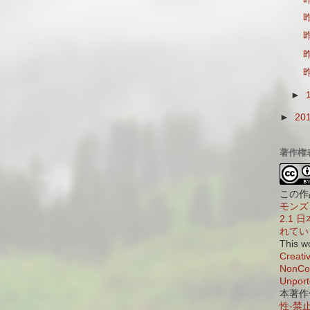
昨
昨
昨
昨
►
►
20
著作権
この作
モンズ 
2.1
れてい
This w
Creati
NonCom
Unport
本著作
性-禁止