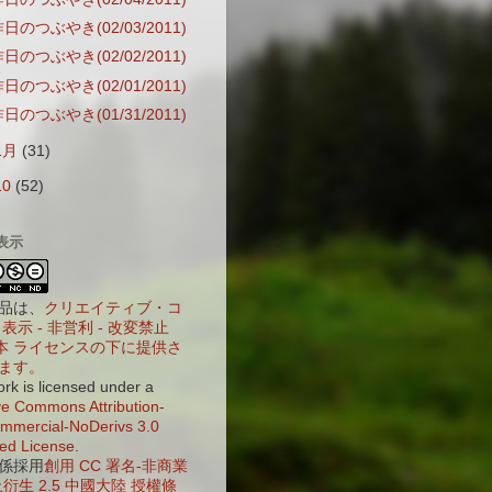
日のつぶやき(02/03/2011)
日のつぶやき(02/02/2011)
日のつぶやき(02/01/2011)
日のつぶやき(01/31/2011)
1月
(31)
10
(52)
表示
品は、
クリエイティブ・コ
表示 - 非営利 - 改変禁止
 日本 ライセンスの下に提供さ
ます。
ork is licensed under a
ve Commons Attribution-
mercial-NoDerivs 3.0
ed License
.
係採用
創用 CC 署名-非商業
衍生 2.5 中國大陸 授權條