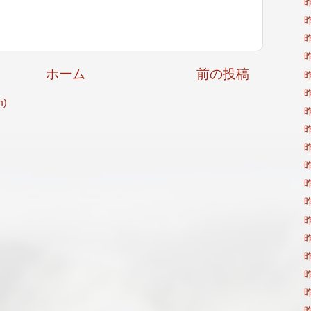
昨
昨
昨
昨
ホーム
前の投稿
昨
昨
)
昨
昨
昨
昨
昨
昨
昨
昨
昨
昨
昨
昨