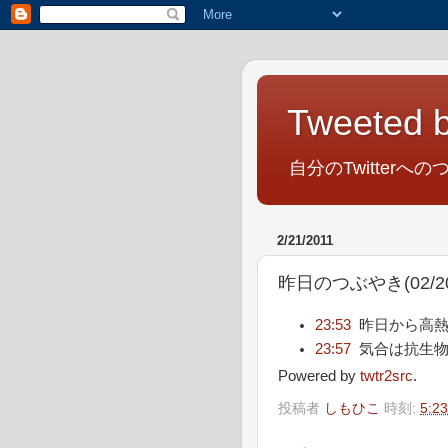
Tweeted b
自分のTwitterへの
2/21/2011
昨日のつぶやき(02/20/
23:53
昨日から高熱
23:57
気合は抗生
Powered by
twtr2src
.
投稿者
しもひこ
時刻:
5:23