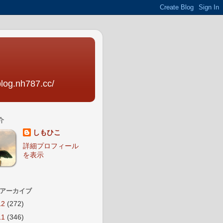
nh787.cc/
介
しもひこ
詳細プロフィール
を表示
 アーカイブ
12
(272)
11
(346)