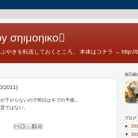
y σηιμοηικο
つぶやきを転送しておくところ。 本体はコチラ → http://blog.
自己紹
2011)
が下がらないので明日はギブの予感...
物質ではない。
ブログ
►
20
▼
20