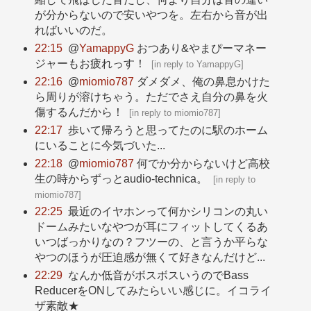
が分からないので安いやつを。左右から音が出
ればいいのだ。
22:15
@
YamappyG
おつあり&やまぴーマネー
ジャーもお疲れっす！
[
in reply to YamappyG
]
22:16
@
miomio787
ダメダメ、俺の鼻息かけた
ら周りが溶けちゃう。ただでさえ自分の鼻を火
傷するんだから！
[
in reply to miomio787
]
22:17
歩いて帰ろうと思ってたのに駅のホーム
にいることに今気づいた...
22:18
@
miomio787
何でか分からないけど高校
生の時からずっとaudio-technica。
[
in reply to
miomio787
]
22:25
最近のイヤホンって何かシリコンの丸い
ドームみたいなやつが耳にフィットしてくるあ
いつばっかりなの？フツーの、と言うか平らな
やつのほうが圧迫感が無くて好きなんだけど...
22:29
なんか低音がボスボスいうのでBass
ReducerをONしてみたらいい感じに。イコライ
ザ素敵★