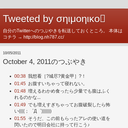
Tweeted by σηιμοηικο
自分のTwitterへのつぶやきを転送しておくところ。 本体は
コチラ → http://blog.nh787.cc/
10/05/2011
October 4, 2011のつぶやき
00:38
我想看［?城尽?黄金甲］?！
01:45
お腹すいちゃって寝れない。
01:48
増えるわかめ食ったら少量でも腹はふく
れるのかな...
01:49
でも増えすぎちゃってお腹破裂したら怖
い((((；゜Д゜)))))))
01:55
そうだ、この前もらったアレの使い道を
閃いたので明日会社に持って行こう♪