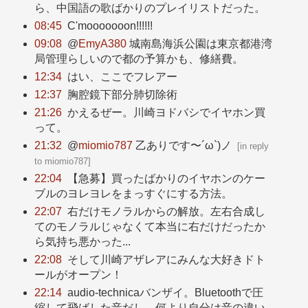
ら、中国語の歌ばかりのプレイリストだった。
08:45
C'mooooooon!!!!!!
09:08
@
EmyA380
城南島海浜公園は東京都港湾
局管理らしいので都の予算かも、修繕費。
12:34
はい、ここでフレアー
12:37
胸腔鏡下部分肺切除術
21:26
かえるぜー。川崎ヨドバシでイヤホン買
って。
21:32
@
miomio787
乙ありです〜´ω`)ノ
[
in reply
to miomio787
]
22:04
【急募】買ったばかりのイヤホンのケー
ブルのヨレヨレをまっすぐにする方法。
22:07
右だけモノラルからの解放。左右合成し
てのモノラルじゃなくて本当に右だけだったか
ら気持ち悪かった...
22:08
そして川崎アザレアにみんな大好きドト
ールがオープン！
22:14
audio-technicaバンザイ。Bluetoothで圧
縮して飛ばした音だし、何より自分は音の違い