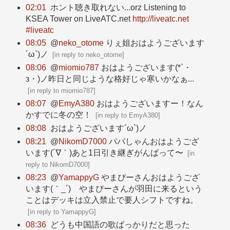
02:01
ホント聴き取れない...orz Listening to
KSEA Tower on LiveATC.net
http://liveatc.net
#liveatc
08:05
@
neko_otome
りぇ姐おはようございます
´ω`)ノ
[
in reply to neko_otome
]
08:06
@
miomio787
おはようございます(*`・
з・)ノ昨日と同じような格好じゃ寒いかなぁ...
[
in reply to miomio787
]
08:07
@
EmyA380
おはようございますー！なん
かすでに冬の空！
[
in reply to EmyA380
]
08:08
おはようございます´ω`)ノ
08:21
@
NikomD7000
パパしゃんおはようござ
います(´∇｀)あと1日引き継ぎがんばって〜
[
in
reply to NikomD7000
]
08:23
@
YamappyG
やまぴーさんおはようござ
います(｀_´)ゞやまぴーさんが羽田に来るという
ことはデッキは立入禁止で要人シフトですね。
[
in reply to YamappyG
]
08:36
どうも中国語の歌ばっかりだと思った