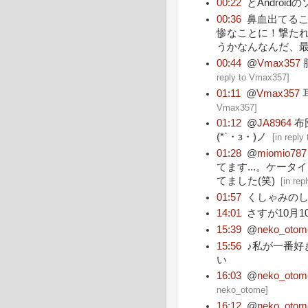
00:22
とAndroi
00:36
鼻血出てる
惨なことに！撃たれ
うかなんなんだ、最
00:44
@
Vmax357
reply to Vmax357
]
01:11
@
Vmax357
Vmax357
]
01:12
@
JA8964
布
(*`・з・)ノ
[
in reply
01:28
@
miomio787
てます...。ケー
てました(笑)
[
in rep
01:57
くしゃみの
14:01
さすが10月
15:39
@
neko_otom
15:56
♪私が一番好
い
16:03
@
neko_otom
neko_otome
]
16:12
@
neko_otom