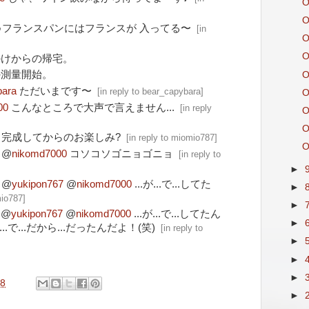
O
O
♪フランスパンにはフランスが 入ってる〜
[
in
O
O
かけからの帰宅。
の測量開始。
O
bara
ただいまです〜
[
in reply to bear_capybara
]
O
00
こんなところで大声で言えません...
[
in reply
O
O
完成してからのお楽しみ?
[
in reply to miomio787
]
O
@
nikomd7000
コソコソゴニョゴニョ
[
in reply to
►
@
yukipon767
@
nikomd7000
...が...で...してた
►
mio787
]
►
@
yukipon767
@
nikomd7000
...が...で...してたん
►
..で...だから...だったんだよ！(笑)
[
in reply to
►
►
►
58
►