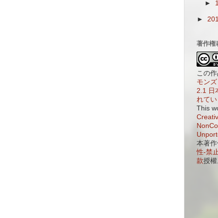
►
►
20
著作権
この作
モンズ 
2.1
れてい
This w
Creati
NonCom
Unport
本著作
性-禁止
款
授權