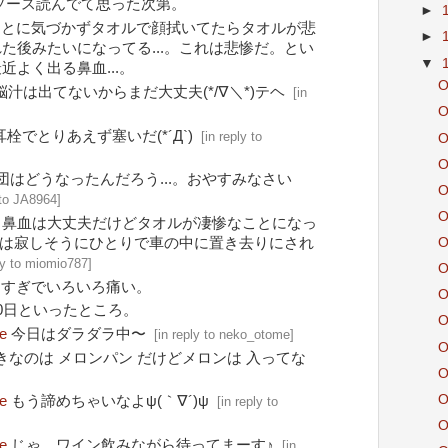
dのソース読んでて思った次第。
►
ことに気づかずタオルで顔拭いてたらタオルが悲
►
た後みたいになってる...。これは悲惨だ。とい
▼
近よく出る鼻血...。
O
脳汁は出てないからまだ大丈夫(*/∇＼*)テヘ
[
in
O
耳栓でとりあえず塞いだ(*´Д`)
[
in reply to
O
O
団はどうなったんだろう...。おやすみなさい
O
 to JA8964
]
O
鼻血は大丈夫だけどタオルが凄惨なことになっ
タイは寂しそうにひとりで車の中に置き去りにされ
O
ly to miomio787
]
O
しすぎでいろいろ痛い。
O
10日といったところ。
O
e
今日はダラダラ中〜
[
in reply to neko_otome
]
O
きなのは メロンパン だけどメロンは 入ってな
O
O
e
もう諦めちゃいなよψ(｀∇´)ψ
[
in reply to
O
e
じゃ、ワイン飲みながら待ってまーす♪
[
in