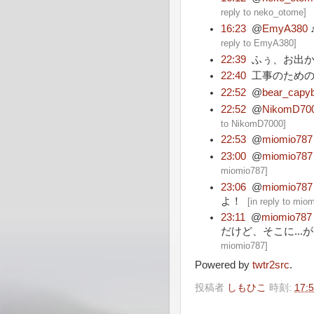
reply to neko_otome
]
16:23
@
EmyA380
reply to EmyA380
]
22:39
ふぅ、お出
22:40
工事のため
22:52
@
bear_capy
22:52
@
NikomD70
to NikomD7000
]
22:53
@
miomio787
23:00
@
miomio787
miomio787
]
23:06
@
miomio787
よ！
[
in reply to mio
23:11
@
miomio787
だけど、そこに...が.
miomio787
]
Powered by
twtr2src
.
投稿者
しもひこ
時刻:
17: