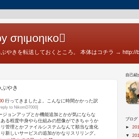
y σηιμοηικο
つぶやきを転送しておくところ。 本体はコチラ → http://blog.
自己紹
1のつぶやき
00
行ってきましたよ。こんなに時間かかった訳
 reply to NikomD7000
]
ージョンアップとか機能追加とかが気にならな
ブログ
。ある程度中身やら仕組みの想像ができちゃうか
モリ管理とかファイルシステムなんて順当な進化
►
20
より新しいサービスの追加がかなりスリリング。
▼
20