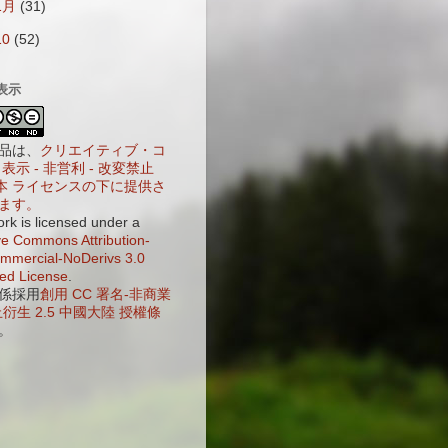
1月
(31)
10
(52)
表示
品は、
クリエイティブ・コ
表示 - 非営利 - 改変禁止
 日本 ライセンスの下に提供さ
ます。
ork is licensed under a
ve Commons Attribution-
mercial-NoDerivs 3.0
ed License
.
係採用
創用 CC 署名-非商業
衍生 2.5 中國大陸 授權條
。