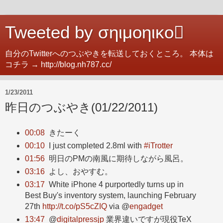
Tweeted by σηιμοηικο
自分のTwitterへのつぶやきを転送しておくところ。 本体は
コチラ → http://blog.nh787.cc/
1/23/2011
昨日のつぶやき(01/22/2011)
00:08
きたーく
00:10
I just completed 2.8ml with
#iTrotter
01:56
明日のPMの南風に期待しながら風呂。
03:16
よし、おやすむ。
03:17
White iPhone 4 purportedly turns up in
Best Buy's inventory system, launching February
27th
http://t.co/pS5cZIQ
via @
engadget
13:47
@
digitalpressjp
業界違いですが現役TeX