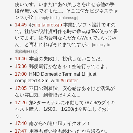
使いです。いまだにあの美しさを出せる他の手
段が無いんですよね...。そこに何かビジネスチャ
ンスが!?
[
in reply to digitalpressjp
]
14:45
@
digitalpressjp
本業はソフト設計ですの
で。社内の設計資料作る時の数式はTeX使って書
いてます。社内資料なんだからWordでいいじゃ
ん、と言われればそれまでですが...
[
in reply to
digitalpressjp
]
14:46
本当の失敗は、挑戦しないことだ。
15:36
郵便局行かなきゃ！空港行ってこよ。
17:00
HND Domestic Terminal 1! I just
completed 4.2ml with
#iTrotter
17:05
羽田の到着階、安心感はあるけど活気が
ない雰囲気。到着階だもんな...
17:26
第2ターミナルに移動して787-8のダイキ
ャスト購入。1/500。 1/200は今度にしておこ
う。
17:40
南からの追い風テイクオフ！
17:47
用事も買い物も終わったから帰るか。