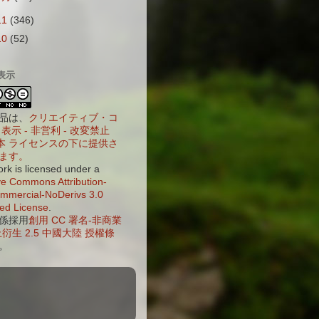
11
(346)
10
(52)
表示
品は、
クリエイティブ・コ
表示 - 非営利 - 改変禁止
 日本 ライセンスの下に提供さ
ます。
ork is licensed under a
ve Commons Attribution-
mercial-NoDerivs 3.0
ed License
.
係採用
創用 CC 署名-非商業
衍生 2.5 中國大陸 授權條
。