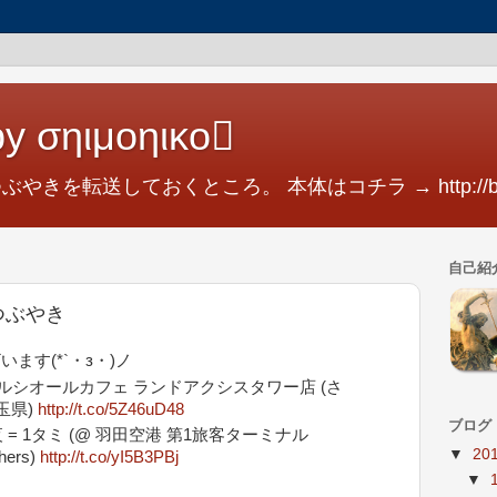
y σηιμοηικο
つぶやきを転送しておくところ。 本体はコチラ → http://blog.
自己紹
2のつぶやき
ます(*`・з・)ノ
エクセルシオールカフェ ランドアクシスタワー店 (さ
玉県)
http://t.co/5Z46uD48
ブログ
夜 = 1タミ (@ 羽田空港 第1旅客ターミナル
▼
20
hers)
http://t.co/yI5B3PBj
▼