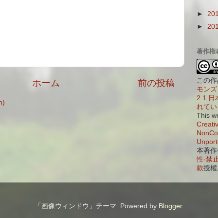
►
20
►
20
著作権
この作
ホーム
前の投稿
モンズ 
2.1
)
れてい
This w
Creati
NonCom
Unport
本著作
性-禁止
款
授權
「画像ウィンドウ」テーマ. Powered by
Blogger
.