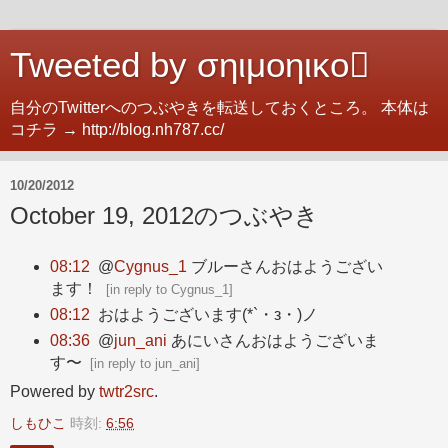
Tweeted by σηιμοηικο
自分のTwitterへのつぶやきを転送しておくところ。 本体は
コチラ → http://blog.nh787.cc/
10/20/2012
October 19, 2012のつぶやき
08:12
@
Cygnus_1
ブルーさんおはようござい
ます！
[
in reply to Cygnus_1
]
08:12
おはようございます(*`・з・)ノ
08:36
@
jun_ani
あにいさんおはようございま
す〜
[
in reply to jun_ani
]
Powered by
twtr2src
.
しもひこ
時刻:
6:56