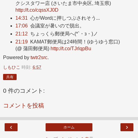
クシスタワー店 (さいたま市中央区, 埼玉県)
http://t.co/cqssXJ0D
14:31
心がWordに押しつぶされそう...
17:06
会議室が暑いので脱出。
21:12
ちょっくら郵便局へ(*`・з・)ノ
21:19
KAMAT郵便局は24時間！(ゆうゆう窓口)
(@ 蒲田郵便局)
http://t.co/TJrlqpBu
Powered by
twtr2src
.
しもひこ
時刻:
6:57
共有
0 件のコメント:
コメントを投稿
‹
›
ホーム