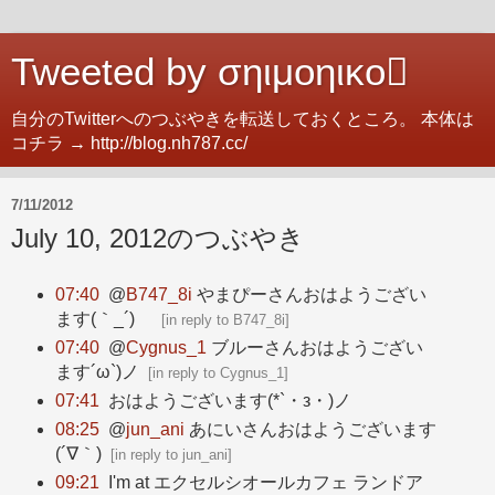
Tweeted by σηιμοηικο
自分のTwitterへのつぶやきを転送しておくところ。 本体は
コチラ → http://blog.nh787.cc/
7/11/2012
July 10, 2012のつぶやき
07:40
@
B747_8i
やまぴーさんおはようござい
ます(｀_´)ゞ
[
in reply to B747_8i
]
07:40
@
Cygnus_1
ブルーさんおはようござい
ます´ω`)ノ
[
in reply to Cygnus_1
]
07:41
おはようございます(*`・з・)ノ
08:25
@
jun_ani
あにいさんおはようございます
(´∇｀)
[
in reply to jun_ani
]
09:21
I'm at エクセルシオールカフェ ランドア