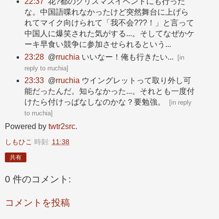
22:37
花?都のクリスマスイベントにも行った
な。中国語喋れなかったけど突然舞台に上げら
れてマイク向けられて「我不会???！」と言って
中国人に爆笑された気がする...。そしてなぜかケ
ーキ早食い競争に参加させられるという...
23:28
@
rruchia
いいなー！俺も行きたい...
[
in
reply to rruchia
]
23:33
@
rruchia
ウイングレットって取り外し可
能だったんだ。知らなかった...。それとも一度付
けたら付けっぱなしなのかな？要勉強。
[
in reply
to rruchia
]
Powered by
twtr2src
.
しもひこ
時刻:
11:38
共有
0 件のコメント:
コメントを投稿