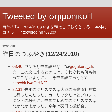
Tweeted by σηιμοηικο
自分のTwitterへのつぶやきを転送しておくところ。 本体は
コチラ → http://blog.nh787.cc/
12/25/2010
昨日のつぶやき(12/24/2010)
08:40
ワケあり中国語だな... "@
gogakuru_zh
:
☆「この次に来るときには、くれぐれも何も持
ってこないように。」を中国語で言うと?
http://bit.ly/eCtHA2"
22:31
去年のクリスマスは大連の玉光街礼拜堂
に行ったんだった。カトリックだけどプロテス
タントの教会に。中国で初めてのクリスマスは
なかなかよかった。今年は羽田で撮影会。